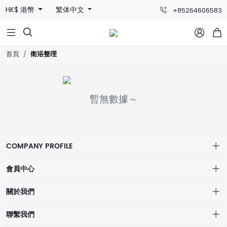
HK$ 港幣
繁体中文
+85264606583



衛浴整理
首頁
暫無數據～
COMPANY PROFILE
會員中心
個人中心
關於我們
我的訂單
網站宗旨
聯繫我們
我的收藏
物流詳情