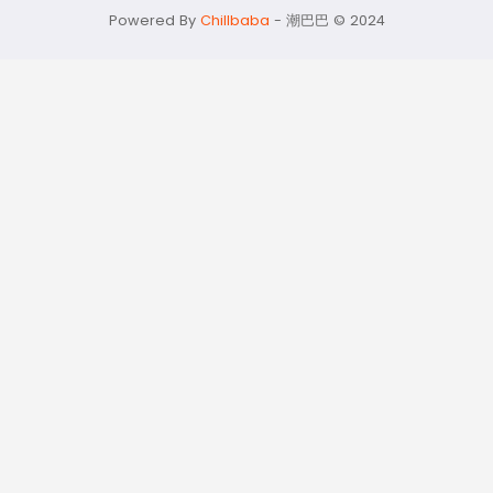
momo@chilbaba.com
Powered By
Chillbaba
-
潮巴巴 © 2024
隱私政策
53321948
資料聲明