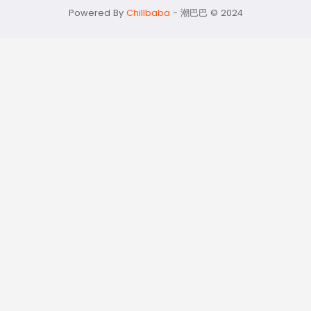
momo@chilbaba.com
Powered By
Chillbaba
-
潮巴巴 © 2024
隱私政策
53321948
資料聲明