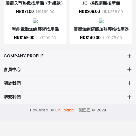
膝蓋关节热敷按摩儀（升級款）
JC-揉捏肩頸按摩儀
HK$71.00
HK$206.00
HK$89.00
HK$258.00
智能電動無線腰背按摩儀
便攜無線頸部加熱腰椎按摩器
HK$159.00
HK$140.00
HK$199.00
HK$175.00
COMPANY PROFILE
會員中心
個人中心
關於我們
我的訂單
網站宗旨
聯繫我們
我的收藏
物流詳情
momo@chilbaba.com
Powered By
Chillbaba
-
潮巴巴 © 2024
隱私政策
53321948
資料聲明