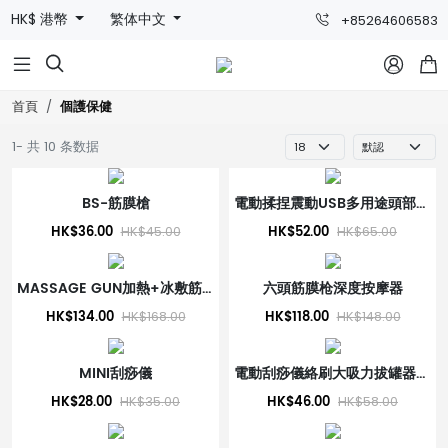
HK$ 港幣
繁体中文
+85264606583



個護保健
首頁
1- 共 10 条数据
BS-筋膜槍
電動揉捏震動USB多用途頭部按摩儀
HK$36.00
HK$52.00
HK$45.00
HK$65.00
MASSAGE GUN加熱+冰敷筋膜槍
六頭筋膜枪深度按摩器
HK$134.00
HK$118.00
HK$168.00
HK$148.00
MINI刮痧儀
電動刮痧儀絡刷大吸力拔罐器吸痧機
HK$28.00
HK$46.00
HK$35.00
HK$58.00