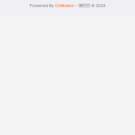
momo@chilbaba.com
Powered By
Chillbaba
-
潮巴巴 © 2024
隱私政策
53321948
資料聲明