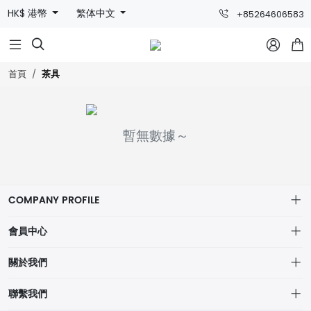
HK$ 港幣
繁体中文
+85264606583



茶具
首頁
暫無數據～
COMPANY PROFILE
會員中心
個人中心
關於我們
我的訂單
網站宗旨
聯繫我們
我的收藏
物流詳情